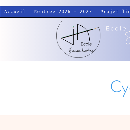
Accueil
Rentrée 2026 - 2027
Projet li
Ecole
J
Cy