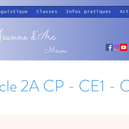
nguistique
Classes
Infos pratiques
Act
eanne d'
rc
A
Mâcon
cle 2A CP - CE1 - 