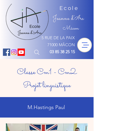
Ecole
Jeanne d'
rc
A
Mâcon
5 RUE DE LA PAIX
71000 MÂCON
03 85 38 25 15
Classe Cm1 - Cm2
Projet linguistique
M.Hastings Paul