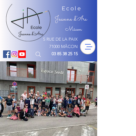
Ecole
Jeanne d'
rc
A
Mâcon
5 RUE DE LA PAIX
71000 MÂCON
03 85 38 25 15