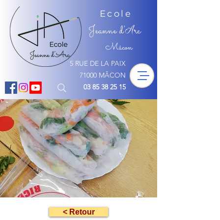
Ecole
Jeanne d'
rc
A
Mâcon
5 RUE DE LA PAIX
71000 MÂCON
03 85 38 25 15
< Retour