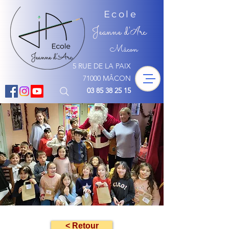
Ecole
Jeanne d'
rc
A
Mâcon
5 RUE DE LA PAIX
71000 MÂCON
03 85 38 25 15
< Retour