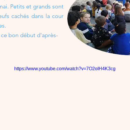
mai. Petits et grands sont
eufs cachés dans la cour
es.
 ce bon début d'après-
https://www.youtube.com/watch?v=7O2oIH4K3cg