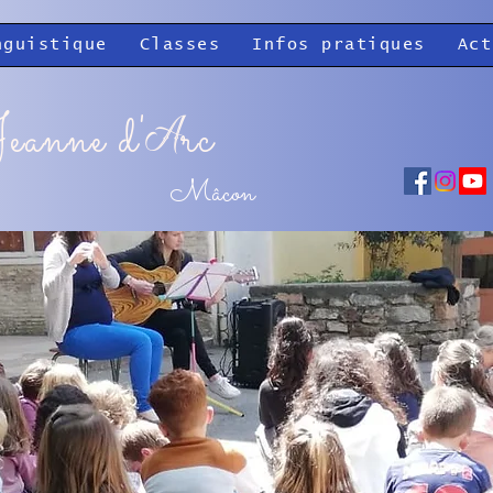
nguistique
Classes
Infos pratiques
Act
eanne d'
rc
A
Mâcon