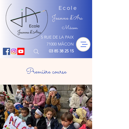
Ecole
Jeanne d'
rc
A
Mâcon
5 RUE DE LA PAIX
71000 MÂCON
03 85 38 25 15
Première course