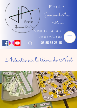
Ecole
Jeanne d'
rc
A
Mâcon
5 RUE DE LA PAIX
71000 MÂCON
03 85 38 25 15
Activités sur le thème de Noël