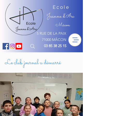
Ecole
Jeanne d'
rc
A
Mâcon
5 RUE DE LA PAIX
71000 MÂCON
03 85 38 25 15
Le club journal a démarré