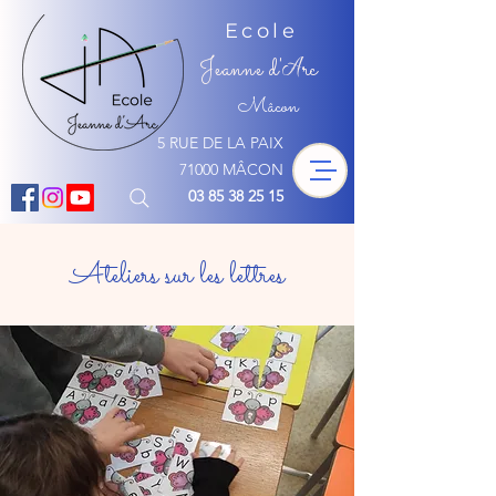
Ecole
Jeanne d'
rc
A
Mâcon
5 RUE DE LA PAIX
71000 MÂCON
03 85 38 25 15
Ateliers sur les lettres