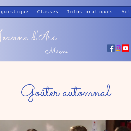
nguistique
Classes
Infos pratiques
Act
eanne d'
rc
A
Mâcon
Goûter automnal