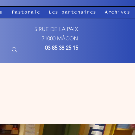
u
Pastorale
Les partenaires
Archives
5 RUE DE LA PAIX
71000 MÂCON
03 85 38 25 15