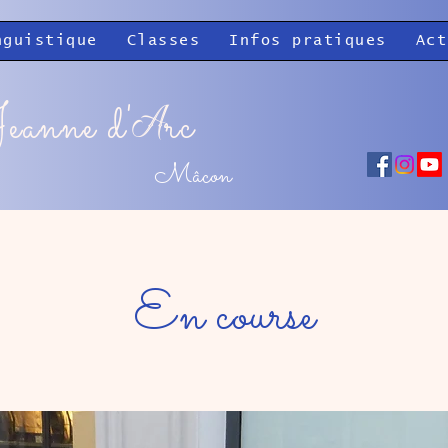
nguistique
Classes
Infos pratiques
Act
eanne d'
rc
A
Mâcon
En course