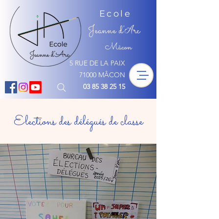
Ecole
Jeanne d'
rc
A
Mâcon
5 RUE DE LA PAIX
71000 MÂCON
03 85 38 25 15
Elections des délégués de classe