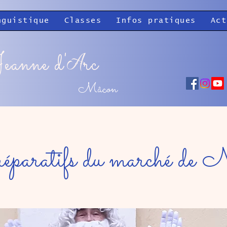
nguistique
Classes
Infos pratiques
Act
eanne d'
rc
A
Mâcon
paratifs du marché de 