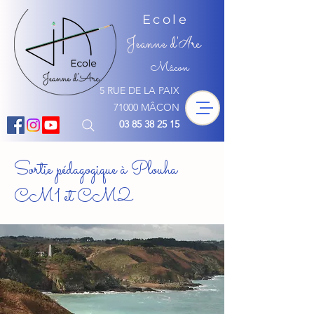
Ecole
Jeanne d'
rc
A
Mâcon
5 RUE DE LA PAIX
71000 MÂCON
03 85 38 25 15
Sortie pédagogique à Plouha
CM1 et CM2