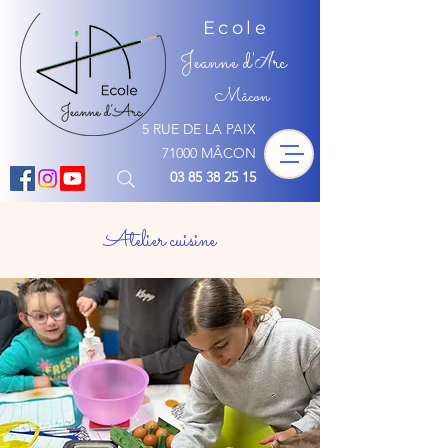
Ecole
Jeanne d'
rc
A
Mâcon
5 RUE DE LA PAIX
71000 MÂCON
03 85 38 25 15
Atelier cuisine