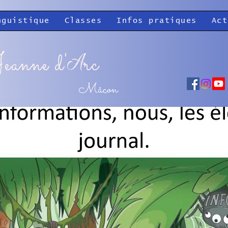
nguistique
Classes
Infos pratiques
Act
eanne d'
rc
A
Mâcon