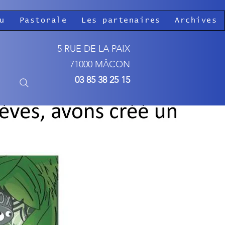
u
Pastorale
Les partenaires
Archives
5 RUE DE LA PAIX
71000 MÂCON
03 85 38 25 15