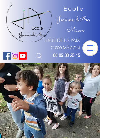
Ecole
Jeanne d'
rc
A
Mâcon
5 RUE DE LA PAIX
71000 MÂCON
03 85 38 25 15