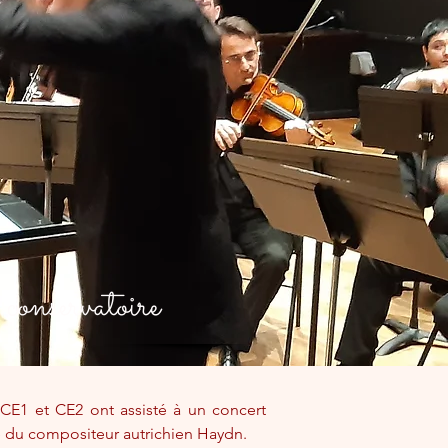
conservatoire
 CE1 et CE2 ont assisté à un concert 
e du compositeur autrichien Haydn.