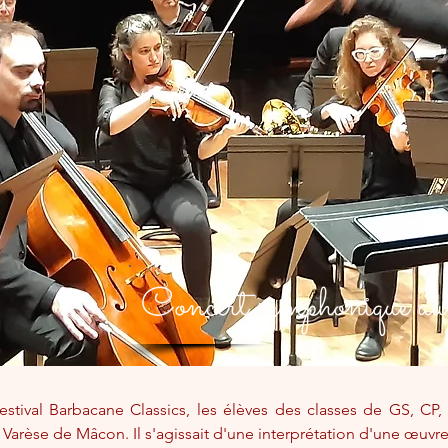
Concert symphonique au 
stival Barbacane Classics, les élèves des classes de GS, CP,
arèse de Mâcon. Il s'agissait d'une interprétation d'une œuvr