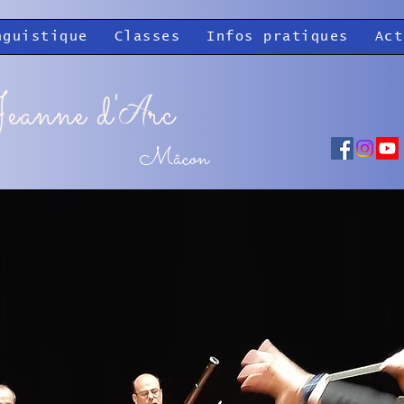
nguistique
Classes
Infos pratiques
Act
eanne d'
rc
A
Mâcon