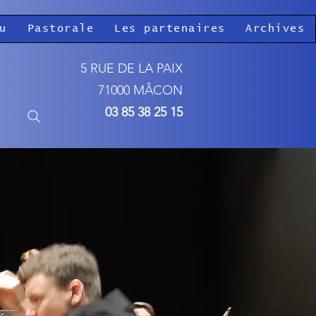
u
Pastorale
Les partenaires
Archives
5 RUE DE LA PAIX
71000 MÂCON
03 85 38 25 15