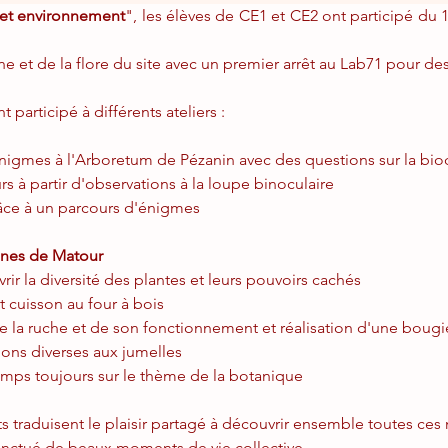
 et environnement
", les élèves de CE1 et CE2 ont participé du 1
 et de la flore du site avec un premier arrêt au Lab71 pour des
 participé à différents ateliers :
énigmes à l'Arboretum de Pézanin avec des questions sur la biod
rs à partir d'observations à la loupe binoculaire
râce à un parcours d'énigmes
oines de Matour
rir la diversité des plantes et leurs pouvoirs cachés
et cuisson au four à bois
 de la ruche et de son fonctionnement et réalisation d'une bougie
ions diverses aux jumelles
temps toujours sur le thème de la botanique
ts traduisent le plaisir partagé à découvrir ensemble toutes ces
onctué de beaux moments de vie collective.