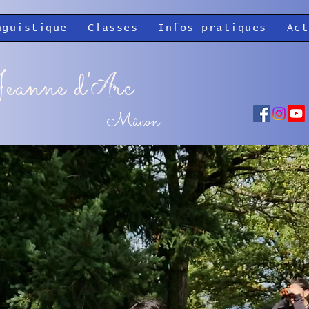
nguistique
Classes
Infos pratiques
Act
eanne d'
rc
A
Mâcon