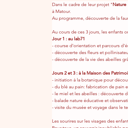
Dans le cadre de leur projet "
Nature
à Matour.
Au programme, découverte de la faune
Au cours de ces 3 jours, les enfants ont
Jour 1 : au lab71
- course d'orientation et parcours d'
- découverte des fleurs et pollinisateu
- découverte de la vie des abeilles g
Jours 2 et 3 : à la Maison des Patrim
- initiation à la botanique pour découv
- du blé au pain: fabrication de pain 
- le miel et les abeilles : découverte
- balade nature éducative et observat
- visite du musée et voyage dans le 
Les sourires sur les visages des enfan
Pour tous, un souvenir inoubliable p