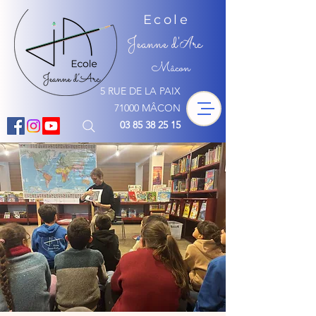
Ecole
Jeanne d'
rc
A
Mâcon
5 RUE DE LA PAIX
71000 MÂCON
03 85 38 25 15