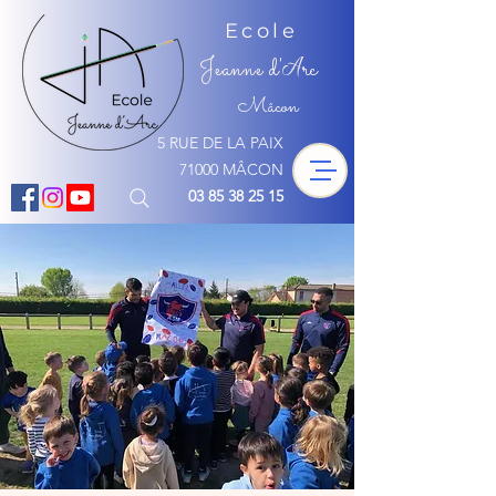
Ecole
Jeanne d'
rc
A
Mâcon
5 RUE DE LA PAIX
71000 MÂCON
03 85 38 25 15