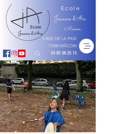
Ecole
Jeanne d'
rc
A
Mâcon
5 RUE DE LA PAIX
71000 MÂCON
03 85 38 25 15