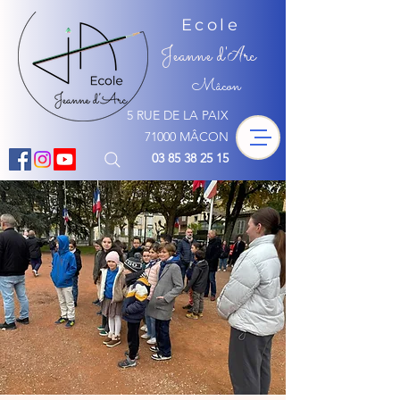
Ecole
Jeanne d'
rc
A
Mâcon
5 RUE DE LA PAIX
71000 MÂCON
03 85 38 25 15